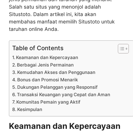
Salah satu situs yang menonjol adalah
Situstoto. Dalam artikel ini, kita akan
membahas manfaat memilih Situstoto untuk
taruhan online Anda.
Table of Contents
Keamanan dan Kepercayaan
Berbagai Jenis Permainan
Kemudahan Akses dan Penggunaan
Bonus dan Promosi Menarik
Dukungan Pelanggan yang Responsif
Transaksi Keuangan yang Cepat dan Aman
Komunitas Pemain yang Aktif
Kesimpulan
Keamanan dan Kepercayaan