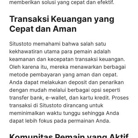
memberikan solusi yang cepat dan efektif.
Transaksi Keuangan yang
Cepat dan Aman
Situstoto memahami bahwa salah satu
kekhawatiran utama para pemain adalah
keamanan dan kecepatan transaksi keuangan.
Oleh karena itu, mereka menawarkan berbagai
metode pembayaran yang aman dan cepat.
Anda dapat melakukan deposit dan penarikan
dengan mudah melalui berbagai opsi seperti
transfer bank, e-wallet, dan kartu kredit. Proses
transaksi di Situstoto dirancang untuk
meminimalkan waktu tunggu sehingga Anda
dapat lebih fokus pada permainan Anda.
Komunitas Pemain yang Aktif