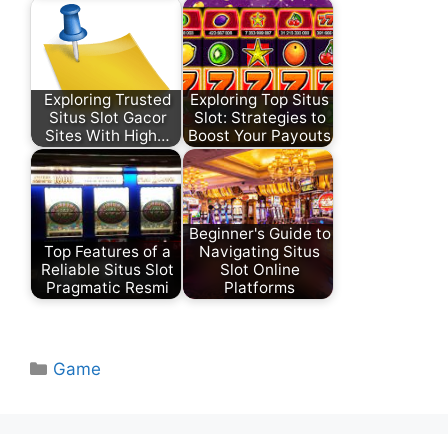
Exploring Trusted
Exploring Top Situs
Situs Slot Gacor
Slot: Strategies to
Sites With High…
Boost Your Payouts
Beginner's Guide to
Top Features of a
Navigating Situs
Reliable Situs Slot
Slot Online
Pragmatic Resmi
Platforms
Categories
Game