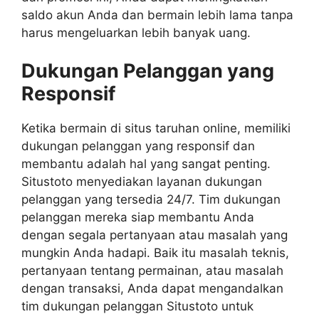
saldo akun Anda dan bermain lebih lama tanpa
harus mengeluarkan lebih banyak uang.
Dukungan Pelanggan yang
Responsif
Ketika bermain di situs taruhan online, memiliki
dukungan pelanggan yang responsif dan
membantu adalah hal yang sangat penting.
Situstoto menyediakan layanan dukungan
pelanggan yang tersedia 24/7. Tim dukungan
pelanggan mereka siap membantu Anda
dengan segala pertanyaan atau masalah yang
mungkin Anda hadapi. Baik itu masalah teknis,
pertanyaan tentang permainan, atau masalah
dengan transaksi, Anda dapat mengandalkan
tim dukungan pelanggan Situstoto untuk