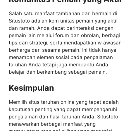
Salah satu manfaat tambahan dari bermain di
Situstoto adalah kom unitas pemain yang aktif
dan ramah. Anda dapat berinteraksi dengan
pemain lain melalui forum dan obrolan, berbagi
tips dan strategi, serta mendapatkan w awasan
berharga dari sesama pemain. Ini tidak hanya
menambah elemen sosial pada pengalaman
taruhan Anda tetapi juga membantu Anda
belajar dan berkembang sebagai pemain.
Kesimpulan
Memilih situs taruhan online yang tepat adalah
keputusan penting yang dapat mempengaruhi
pengalaman dan hasil taruhan Anda. Situstoto
menawarkan berbagai manfaat yang