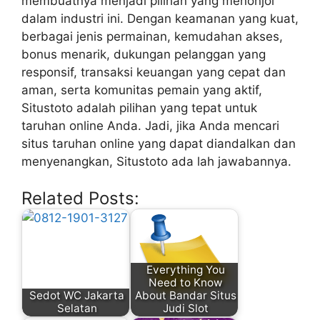
membuatnya menjadi pilihan yang menonjol
dalam industri ini. Dengan keamanan yang kuat,
berbagai jenis permainan, kemudahan akses,
bonus menarik, dukungan pelanggan yang
responsif, transaksi keuangan yang cepat dan
aman, serta komunitas pemain yang aktif,
Situstoto adalah pilihan yang tepat untuk
taruhan online Anda. Jadi, jika Anda mencari
situs taruhan online yang dapat diandalkan dan
menyenangkan, Situstoto ada lah jawabannya.
Related Posts:
Everything You
Need to Know
Sedot WC Jakarta
About Bandar Situs
Selatan
Judi Slot